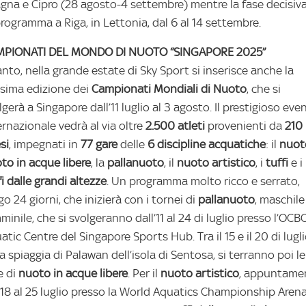
gna e Cipro (28 agosto-4 settembre) mentre la fase decisiva
programma a Riga, in Lettonia, dal 6 al 14 settembre.
MPIONATI DEL MONDO DI NUOTO “SINGAPORE 2025”
anto, nella grande estate di Sky Sport si inserisce anche la
sima edizione dei
Campionati
Mondiali
di
Nuoto
, che si
lgerà a Singapore dall’11 luglio al 3 agosto. Il prestigioso eve
ernazionale vedrà al via oltre
2.500 atleti
provenienti da
210
si
, impegnati in
77 gare
delle
6 discipline acquatiche
: il
nuot
oto
in
acque
libere
, la
pallanuoto
, il
nuoto
artistico
, i
tuffi
e i
i
dalle
grandi
altezze
. Un programma molto ricco e serrato,
go 24 giorni, che inizierà con i tornei di
pallanuoto
, maschile
minile, che si svolgeranno dall’11 al 24 di luglio presso l’OCB
atic Centre del Singapore Sports Hub. Tra il 15 e il 20 di lugli
la spiaggia di Palawan dell’isola di Sentosa, si terranno poi le
e di
nuoto
in
acque
libere
. Per il
nuoto
artistico
, appuntame
 18 al 25 luglio presso la World Aquatics Championship Aren