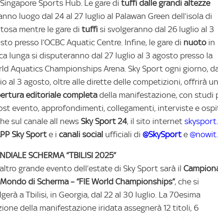
 Singapore Sports Hub. Le gare di
tuffi
dalle
grandi
altezze
anno luogo dal 24 al 27 luglio al Palawan Green dell’isola di
tosa mentre le gare di
tuffi
si svolgeranno dal 26 luglio al 3
sto presso l’OCBC Aquatic Centre. Infine, le gare di
nuoto
in
ca lunga si disputeranno dal 27 luglio al 3 agosto presso la
ld Aquatics Championships Arena. Sky Sport ogni giorno, dal
lio al 3 agosto, oltre alle dirette delle competizioni, offrirà u
ertura editoriale completa
della manifestazione, con studi 
ost evento, approfondimenti, collegamenti, interviste e ospit
he sul canale all news
Sky
Sport
24
, il sito internet
skysport.
PP Sky Sport
e i
canali social
ufficiali di
@SkySport
e
@nowit
.
DIALE SCHERMA “TBILISI 2025”
altro grande evento dell’estate di Sky Sport sarà il
Campion
 Mondo di Scherma – “FIE World Championships”
, che si
lgerà a Tbilisi, in Georgia, dal 22 al 30 luglio. La 70esima
zione della manifestazione iridata assegnerà 12 titoli, 6