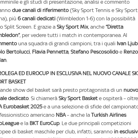
emminile e gli studi di presentazione, analisi e commento
ranno
due canali di riferimento
(Sky Sport Tennis e Sky Sport
na), più
6 canali dedicati
(Wimbledon 1-6) con la possibilità
lo Split Screen. E grazie a
Sky Sport Mix
, anche
“Diretta
mbledon”
, per vedere tutti i match in contemporanea. Al
mmento
una squadra di grandi campioni, tra i quali
Ivan
Ljub
lo
Bertolucci
,
Flavia
Pennetta
,
Stefano Pescosolido
e
Renzo
lan
.
ROLEGA ED EUROCUP IN ESCLUSIVA NEL NUOVO CANALE SK
ORT BASKET
grande show del basket sarà presto protagonista di un
nuov
ale dedicato
. Si chiamerà
Sky Sport Basket
e ospiterà – oltre
A Eurobasket 2025
e a una selezione di sfide del campionat
fessionistico americano
NBA
– anche la
Turkish Airlines
roLeague
e la
BKT EuroCup
. Le due principali competizioni
opee di basket maschile per club, infatti, saranno
in esclusi