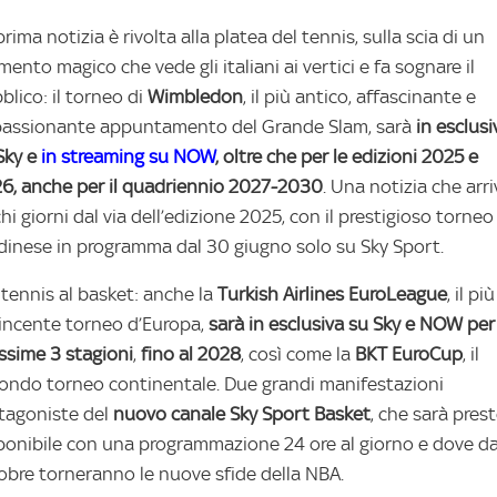
prima notizia è rivolta alla platea del tennis, sulla scia di un
ento magico che vede gli italiani ai vertici e fa sognare il
blico: il torneo di
Wimbledon
, il più antico, affascinante e
assionante appuntamento del Grande Slam, sarà
in esclusi
Sky e
in streaming su NOW
, oltre che per le edizioni 2025 e
6, anche per il quadriennio 2027-2030
. Una notizia che arri
hi giorni dal via dell’edizione 2025, con il prestigioso torneo
dinese in programma dal 30 giugno solo su Sky Sport.
 tennis al basket: anche la
Turkish Airlines
EuroLeague
, il più
incente torneo d’Europa,
sarà in esclusiva su Sky e NOW per
ssime 3 stagioni
,
fino al 2028
, così come la
BKT EuroCup
, il
ondo torneo continentale. Due grandi manifestazioni
tagoniste del
nuovo canale
Sky Sport Basket
, che sarà pres
ponibile con una programmazione 24 ore al giorno e dove d
obre torneranno le nuove sfide della NBA.