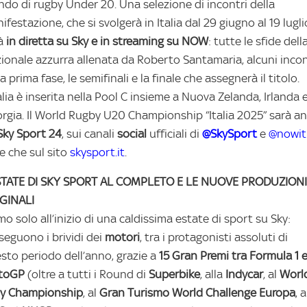
do di rugby Under 20. Una selezione di incontri della
ifestazione, che si svolgerà in Italia dal 29 giugno al 19 lugli
à
in diretta su Sky e in streaming su NOW
: tutte le sfide dell
ionale azzurra allenata da Roberto Santamaria, alcuni incon
la prima fase, le semifinali e la finale che assegnerà il titolo.
talia è inserita nella Pool C insieme a Nuova Zelanda, Irlanda 
rgia. Il World Rugby U20 Championship “Italia 2025” sarà a
Sky Sport 24
, sui canali
social
ufficiali di
@SkySport
e
@nowit
re che sul sito
skysport.it
.
STATE DI SKY SPORT AL COMPLETO E LE NUOVE PRODUZIONI
GINALI
mo solo all’inizio di una caldissima estate di sport su Sky:
seguono i brividi dei
motori
, tra i protagonisti assoluti di
sto periodo dell’anno, grazie a
15
Gran Premi tra Formula 1 
toGP
(oltre a tutti i Round di
Superbike
, alla
Indycar
, al
Worl
ly Championship
, al
Gran Turismo World Challenge Europa
, a