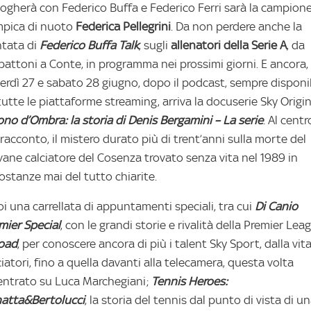
logherà con Federico Buffa e Federico Ferri sarà la campion
mpica di nuoto
Federica
Pellegrini
. Da non perdere anche la
tata di
Federico Buffa Talk
, sugli
allenatori della Serie A
, da
pattoni a Conte, in programma nei prossimi giorni. E ancora,
erdì 27 e sabato 28 giugno, dopo il podcast, sempre disponi
tutte le piattaforme streaming, arriva la docuserie Sky Origin
Cono d’Ombra: la storia di Denis Bergamini – La serie
. Al centr
 racconto, il mistero durato più di trent’anni sulla morte del
vane calciatore del Cosenza trovato senza vita nel 1989 in
costanze mai del tutto chiarite.
oi una carrellata di appuntamenti speciali, tra cui
Di Canio
mier Special
, con le grandi storie e rivalità della Premier Lea
oad
, per conoscere ancora di più i talent Sky Sport, dalla vit
ciatori, fino a quella davanti alla telecamera, questa volta
entrato su Luca Marchegiani;
Tennis Heroes:
atta&Bertolucci
, la storia del tennis dal punto di vista di u