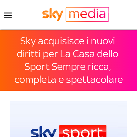
Sky acquisisce i nuovi 
diritti per La Casa dello 
Sport Sempre ricca, 
completa e spettacolare