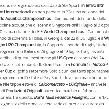
ncora, nella grande estate 2025 di Sky Sport,
in arrivo altri
nti internazionali
da non perdere: la 22esima edizione dei
ld Aquatics Championships
, i Campionati del mondo delle
cipline acquatiche di scena a Singapore dall’11 luglio al 3 ago
70esima edizione dei
FIE
World Championships
, i Campionati
do di scherma a Tbilisi, in Georgia, dal 22 al 30 luglio, e il
Wo
by U20 Championship
, la Coppa del mondo di rugby Under
programma in Italia dal 29 giugno al 19 luglio. Tra gli eventi
erdibili di questi mesi anche gli
US Open
di tennis (dal 24
sto al 7 settembre), i 15 Gran Premi tra
Formula 1
e
MotoGP
er Cup
di golf a settembre. Solo alcuni dei tanti appuntame
programma nell’estate di Sky Sport, dove non mancheranno 
re alle tappe estive di
Calciomercato – L’Originale
– anche le
ndi
Produzioni Originali
, autentico marchio di fabbrica
toriale: tra queste,
Buffa Talks Federica Pellegrini
, con la “Div
tagonista della ormai celebre serie di interviste curate da