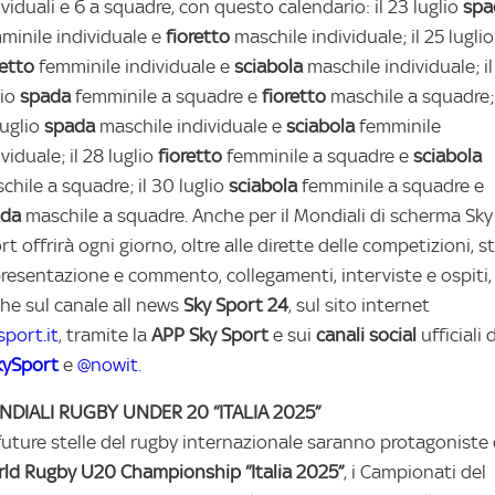
ividuali e 6 a squadre, con questo calendario: il 23 luglio
spa
minile individuale e
fioretto
maschile individuale; il 25 luglio
retto
femminile individuale e
sciabola
maschile individuale; il
lio
spada
femminile a squadre e
fioretto
maschile a squadre; 
luglio
spada
maschile individuale e
sciabola
femminile
ividuale; il 28 luglio
fioretto
femminile a squadre e
sciabola
chile a squadre; il 30 luglio
sciabola
femminile a squadre e
ada
maschile a squadre. Anche per il Mondiali di scherma Sky
rt offrirà ogni giorno, oltre alle dirette delle competizioni, s
presentazione e commento, collegamenti, interviste e ospiti,
he sul canale all news
Sky
Sport
24
, sul sito internet
sport.it
, tramite la
APP Sky Sport
e sui
canali social
ufficiali d
ySport
e
@nowit
.
DIALI RUGBY UNDER 20 “ITALIA 2025”
future stelle del rugby internazionale saranno protagoniste 
ld Rugby U20 Championship “Italia 2025”
, i Campionati del