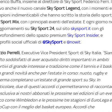
erico Buffa, insieme al direttore di Sky Sport Federico Ferri. 
ivo anche il nuovo canale
Sky Sport Legend,
con i momenti e 
pioni indimenticabili che hanno scritto la storia dello sport
Sport
Mix
, con i principali eventi dell’estate. E ogni giorno 
ggiornamenti su
Sky Sport 24
, sul sito
skysport.it
con gli
rofondimenti dello spazio premium
Sky Sport Insider
, e
profili social ufficiali di
@SkySport
e
@nowit
.
zio Perrelli
, Executive Vice President Sport di Sky Italia.
“Sia
to soddisfatti di aver acquisito diritti importanti in ambiti
rtivi di grande interesse e tradizione come il tennis e il bask
 grandi novità anche per l’estate in corso: nuoto, rugby e
erma completano un’estate di grande sport su Sky. In
ticolare, due di questi accordi ci permetteranno di racconta
esclusiva ai nostri abbonati le prossime sei edizioni di un ev
co come Wimbledon e le prossime tre stagioni di EuroLega 
oCup con il meglio del basket europeo. Accordi che