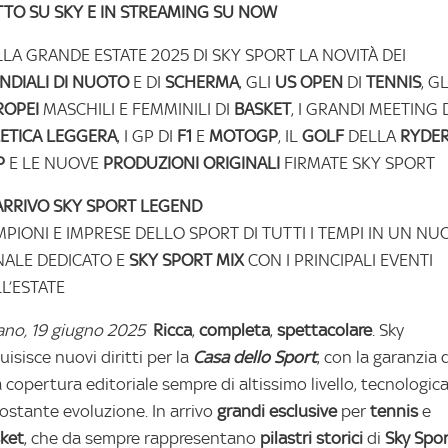
TO SU SKY E IN STREAMING SU NOW
LA GRANDE ESTATE 2025 DI SKY SPORT LA NOVITÀ DEI
NDIALI DI NUOTO
E DI
SCHERMA
, GLI
US OPEN
DI
TENNIS
, GL
ROPEI
MASCHILI E FEMMINILI DI
BASKET
, I GRANDI MEETING 
ETICA LEGGERA
, I GP DI
F1
E
MOTOGP
, IL
GOLF
DELLA
RYDE
P
E LE NUOVE
PRODUZIONI ORIGINALI
FIRMATE SKY SPORT
ARRIVO SKY SPORT LEGEND
PIONI E IMPRESE DELLO SPORT DI TUTTI I TEMPI IN UN N
ALE DEDICATO E
SKY SPORT MIX
CON I PRINCIPALI EVENTI
L’ESTATE
ano, 19 giugno 2025
Ricca
,
completa
,
spettacolare
. Sky
uisisce nuovi diritti per la
Casa dello Sport
, con la garanzia 
 copertura editoriale sempre di altissimo livello, tecnologica
costante evoluzione. In arrivo
grandi esclusive
per
tennis
e
ket
, che da sempre rappresentano
pilastri storici
di
Sky Spo