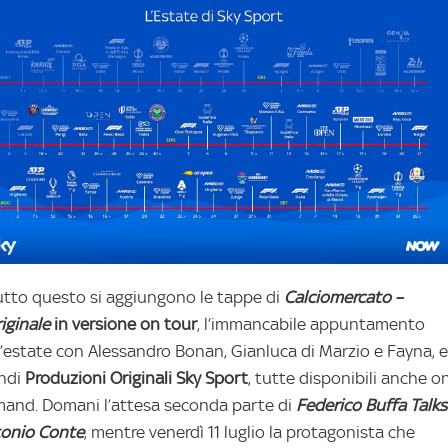
utto questo si aggiungono le tappe di
Calciomercato –
riginale
in versione on tour
, l’immancabile appuntamento
l’estate con Alessandro Bonan, Gianluca di Marzio e Fayna, e
ndi
Produzioni Originali Sky Sport
, tutte disponibili anche o
and. Domani l’attesa seconda parte di
Federico Buffa Talks
onio Conte
, mentre venerdì 11 luglio la protagonista che