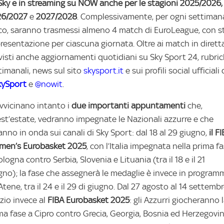
Sky e in streaming su NOW anche per
le stagioni 2025/2026,
26/2027
e
2027/2028
. Complessivamente, per ogni settiman
co, saranno trasmessi almeno 4 match di EuroLeague, con s
presentazione per ciascuna giornata. Oltre ai match in diretta
visti anche aggiornamenti quotidiani su Sky Sport 24, rubri
timanali, news sul sito
skysport.it
e sui profili social ufficiali 
ySport
e
@nowit
.
avvicinano intanto i
due importanti appuntamenti
che,
st’estate, vedranno impegnate le Nazionali azzurre e che
anno in onda sui canali di Sky Sport: dal 18 al 29 giugno,
il F
en’s Eurobasket 2025
, con l’Italia impegnata nella prima f
ologna contro Serbia, Slovenia e Lituania (tra il 18 e il 21
gno); la fase che assegnerà le medaglie è invece in program
Atene, tra il 24 e il 29 di giugno. Dal 27 agosto al 14 settembr
zio invece al
FIBA Eurobasket 2025
: gli Azzurri giocheranno 
ma fase a Cipro contro Grecia, Georgia, Bosnia ed Herzegovin