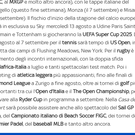
C
, al
MXGP
e molto altro ancora), con le tappe italiane del
ello (questo fine settimana), Monza (il 7 settembre) e Mis
 settembre). Il fischio d’inizio della stagione del calcio europ
à in esclusiva su Sky: mercoledì 13 agosto a Udine Paris Sain
main e Tottenham si giocheranno la
UEFA Super Cup 2025
.
agosto al 7 settembre per il
tennis
sarà tempo di
US Open
, i
etta dai campi di Flushing Meadows, New York. Per il
rugby
è 
ento degli incontri internazionali, con la doppia sfida
africa-Italia
a luglio e tanti spettacolari test match. Poi i
ting di
atletica
leggera
più appassionanti, fino alle finali di
amond
League
a Zurigo a fine agosto, oltre ai tornei di
golf
pi
ortanti tra cui l’
Open
d’Italia
e il
The
Open Championship
, p
ivare alla
Ryder
Cup
in programma a settembre. Nella
Casa de
rt
sarà possibile assistere anche allo spettacolo del
Sail GP
a, del
Campionato italiano di Beach Soccer FIGC
, dei tornei d
mier Padel
, del
baseball
MLB
e tanto altro ancora.