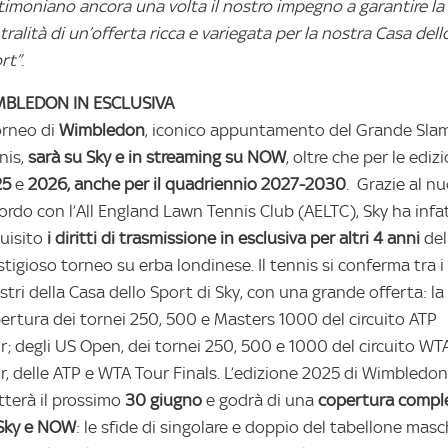
timoniano ancora una volta il nostro impegno a garantire la
tralità di un’offerta ricca e variegata per la nostra Casa dell
rt”
.
MBLEDON IN ESCLUSIVA
torneo di
Wimbledon
, iconico appuntamento del Grande Slam
nis,
sarà su Sky e in streaming su NOW
, oltre che per le edizi
25
e
2026, anche per il quadriennio 2027-2030
. Grazie al n
ordo con l’All England Lawn Tennis Club (AELTC), Sky ha infat
uisito
i diritti di trasmissione in esclusiva per altri 4 anni
del
stigioso torneo su erba londinese. Il tennis si conferma tra i
astri della Casa dello Sport di Sky, con una grande offerta: la
ertura dei tornei 250, 500 e Masters 1000 del circuito ATP
r; degli US Open, dei tornei 250, 500 e 1000 del circuito WT
r, delle ATP e WTA Tour Finals. L’edizione 2025 di Wimbledon
tterà il prossimo
30 giugno
e godrà di una
copertura compl
Sky e NOW
: le sfide di singolare e doppio del tabellone masc