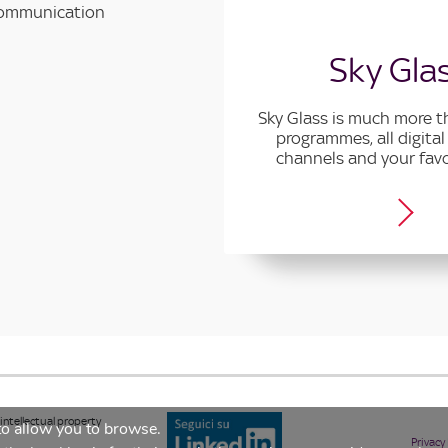
 communication
he Content
Sky Gla
e of making Special
Sky Glass is much more t
star through direct
programmes, all digital 
 with the spot.
channels and your favo
intellectual property
 to allow you to browse.
Privacy 