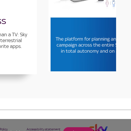
by Sky Media
ss
The platform for planning an
advertising campaign across the 
han a TV: Sky
Sky network, in total autonomy a
terrestrial
any device.
rite apps.
Policy
Accessibility statement