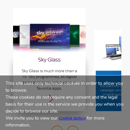
Advertisin
Sky Glass
Sky 
Sky Glass is much more than a
The platform f
TV: Sky programmes, all digital
advertising cam
This site uses only technical cookies in order to allow you
terrestrial channels and your
entire Sky ne
favorite apps.
autonomy and 
to browse.
These cookies do not require any consent and the legal
basis for their use is the service we provide you when you
decide to browse our site.
We invite you to view our
cookie policy
for more
information.